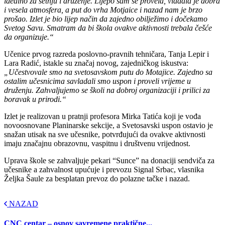
idealno za šetnju i druženje. Lijepo sam se provela, vladala je dobra
i vesela atmosfera, a put do vrha Motjaice i nazad nam je brzo
prošao. Izlet je bio lijep način da zajedno obilježimo i dočekamo
Svetog Savu. Smatram da bi škola ovakve aktivnosti trebala češće
da organizuje.“
Učenice prvog razreda poslovno-pravnih tehničara, Tanja Lepir i
Lara Radić, istakle su značaj novog, zajedničkog iskustva:
„Učestvovale smo na svetosavskom putu do Motajice. Zajedno sa
ostalim učesnicima savladali smo uspon i proveli vrijeme u
druženju. Zahvaljujemo se školi na dobroj organizaciji i prilici za
boravak u prirodi.“
Izlet je realizovan u pratnji profesora Mirka Tatića koji je vođa
novoosnovane Planinarske sekcije, a Svetosavski uspon ostavio je
snažan utisak na sve učesnike, potvrđujući da ovakve aktivnosti
imaju značajnu obrazovnu, vaspitnu i društvenu vrijednost.
Uprava škole se zahvaljuje pekari “Sunce” na donaciji sendviča za
učesnike a zahvalnost upućuje i prevozu Signal Srbac, vlasnika
Željka Šaule za besplatan prevoz do polazne tačke i nazad.
NAZAD
CNC centar – osnov savremene praktične...