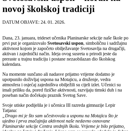
novoj školskoj tradiciji
DATUM OBJAVE: 24. 01. 2026.
Dana, 23. januara, trideset učenika Planinarske sekcije naše škole po
prvi put je organizovalo
Svetosavski uspon
, simboličnu i sadržajnu
aktivnost kojom je započeto obilježavanje Svetosavlja na drugačiji,
aktivan i zajednički način. Ideja ovog susreta u prirodi jeste da
preraste u trajnu tradiciju i postane nezaobilazan dio školskog
kalendara.
Na momente sunčano ali nadasve prijatno vrijeme dodatno je
upotpunilo doživljaj uspona na Motajicu, a druženje, vedra
atmosfera i osjećaj zajedništva obilježili su cijeli izlet. Učenici su
imali priliku da, pored fizičke aktivnosti, razvijaju timski duh i na
poseban način dočekaju praznik Svetog Save.
Svoje utiske podijelila je i učenica III razreda gimnazije Lepir
Tatjana:
„Drago mi je što sam učestvovala u usponu na Motajicu što je
ujedno i prva značajnija aktivnost naše nedavno osnovane
Planinarske sekcije Centra srednjih škola. Vrijeme je bilo prijatno,