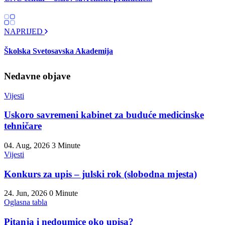
NAPRIJED
Školska Svetosavska Akademija
Nedavne objave
Vijesti
Uskoro savremeni kabinet za buduće medicinske
tehničare
04. Aug, 2026
3 Minute
Vijesti
Konkurs za upis – julski rok (slobodna mjesta)
24. Jun, 2026
0 Minute
Oglasna tabla
Pitanja i nedoumice oko upisa?