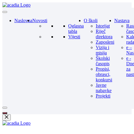
Naslovna
Novosti
O školi
Nastava
Oglasna
Istorijat
Ras
tabla
Riječ
čas
Vijesti
direktora
Kal
Zaposleni
rad
Vizija i
e –
misija
Nas
Školski
e -
časopis
Dne
Propisi,
za
obrasci,
nas
konkursi
Javne
nabavke
Projekti