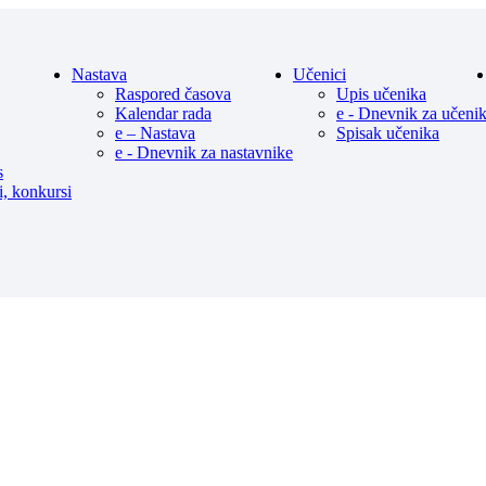
Nastava
Učenici
Raspored časova
Upis učenika
Kalendar rada
e - Dnevnik za učeni
e – Nastava
Spisak učenika
e - Dnevnik za nastavnike
s
i, konkursi