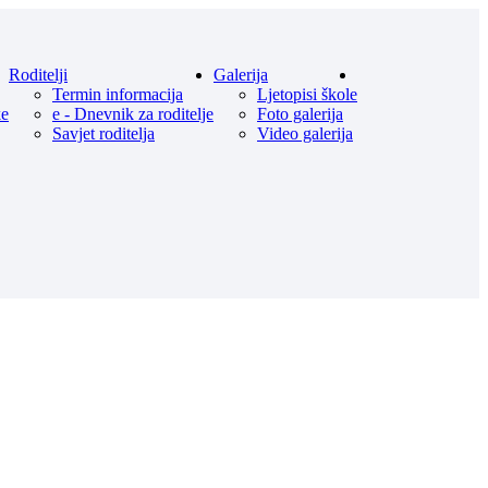
Roditelji
Galerija
Termin informacija
Ljetopisi škole
ke
e - Dnevnik za roditelje
Foto galerija
Savjet roditelja
Video galerija