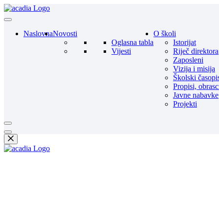
Naslovna
Novosti
O školi
Oglasna tabla
Istorijat
Vijesti
Riječ direktora
Zaposleni
Vizija i misija
Školski časopi
Propisi, obrasc
Javne nabavke
Projekti