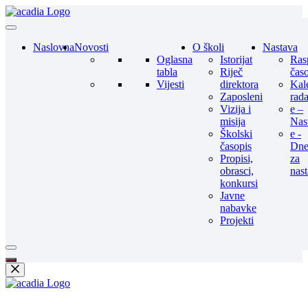
Naslovna
Novosti
O školi
Nastava
Oglasna
Istorijat
Ras
tabla
Riječ
čas
Vijesti
direktora
Kal
Zaposleni
rad
Vizija i
e –
misija
Nas
Školski
e -
časopis
Dne
Propisi,
za
obrasci,
nas
konkursi
Javne
nabavke
Projekti