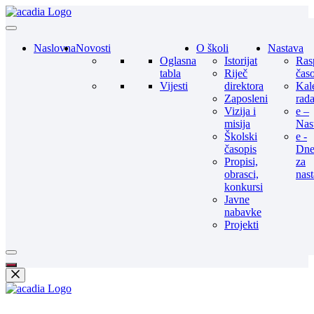
Naslovna
Novosti
O školi
Nastava
Oglasna
Istorijat
Ras
tabla
Riječ
čas
Vijesti
direktora
Kal
Zaposleni
rad
Vizija i
e –
misija
Nas
Školski
e -
časopis
Dne
Propisi,
za
obrasci,
nas
konkursi
Javne
nabavke
Projekti