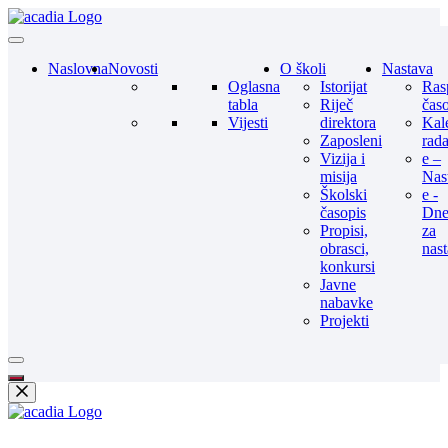
Naslovna
Novosti
O školi
Nastava
Oglasna
Istorijat
Ras
tabla
Riječ
čas
Vijesti
direktora
Kal
Zaposleni
rad
Vizija i
e –
misija
Nas
Školski
e -
časopis
Dne
Propisi,
za
obrasci,
nas
konkursi
Javne
nabavke
Projekti