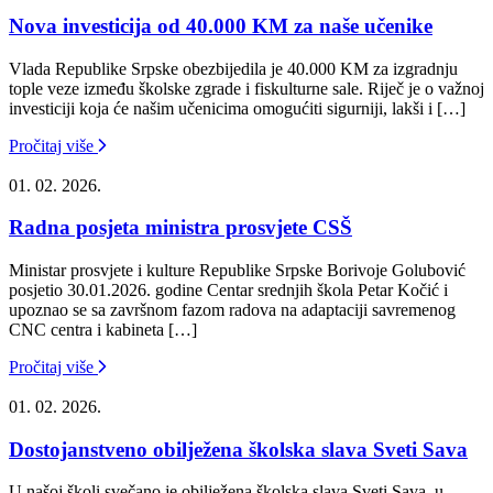
Nova investicija od 40.000 KM za naše učenike
Vlada Republike Srpske obezbijedila je 40.000 KM za izgradnju
tople veze između školske zgrade i fiskulturne sale. Riječ je o važnoj
investiciji koja će našim učenicima omogućiti sigurniji, lakši i […]
Pročitaj više
01. 02. 2026.
Radna posjeta ministra prosvjete CSŠ
Ministar prosvjete i kulture Republike Srpske Borivoje Golubović
posjetio 30.01.2026. godine Centar srednjih škola Petar Kočić i
upoznao se sa završnom fazom radova na adaptaciji savremenog
CNC centra i kabineta […]
Pročitaj više
01. 02. 2026.
Dostojanstveno obilježena školska slava Sveti Sava
U našoj školi svečano je obilježena školska slava Sveti Sava, u