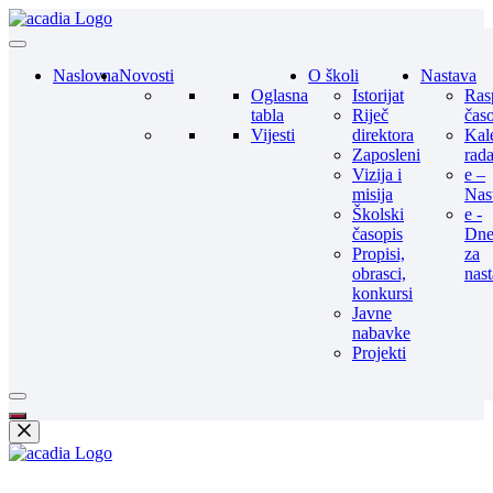
Naslovna
Novosti
O školi
Nastava
Oglasna
Istorijat
Ras
tabla
Riječ
čas
Vijesti
direktora
Kal
Zaposleni
rad
Vizija i
e –
misija
Nas
Školski
e -
časopis
Dne
Propisi,
za
obrasci,
nas
konkursi
Javne
nabavke
Projekti